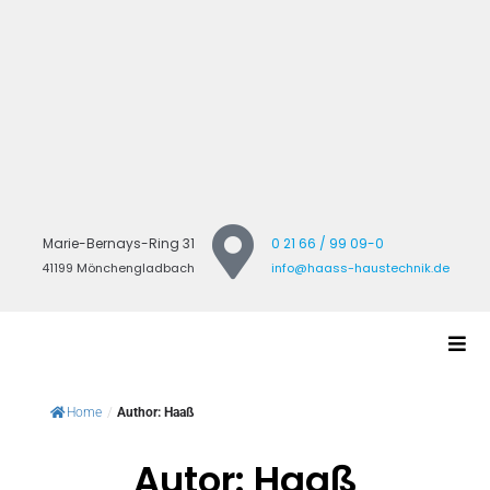
Marie-Bernays-Ring 31
0 21 66 / 99 09-0
41199 Mönchengladbach
info@haass-haustechnik.de
Home
/
Author: Haaß
Autor:
Haaß